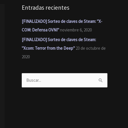
Entradas recientes
[FINALIZADO] Sorteo de claves de Steam: "X-
COM: Defensa OVNI"
noviembre 6, 2020
[FINALIZADO] Sorteo de claves de Steam:
"Xcom: Terror from the Deep"
23 de octubre de
2020
B
u
s
c
a
r